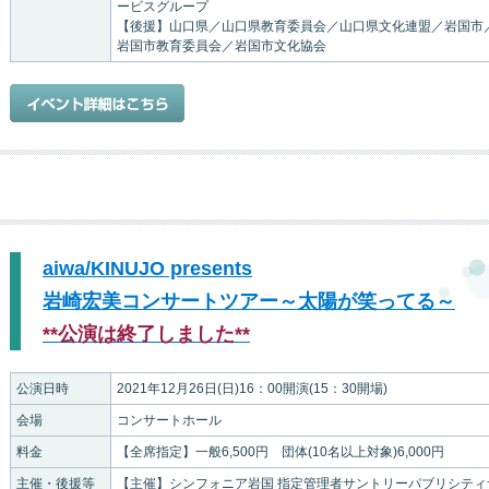
ービスグループ
【後援】山口県／山口県教育委員会／山口県文化連盟／岩国市
岩国市教育委員会／岩国市文化協会
aiwa/KINUJO presents
岩崎宏美コンサートツアー～太陽が笑ってる～
**公演は終了しました**
公演日時
2021年12月26日(日)16：00開演(15：30開場)
会場
コンサートホール
料金
【全席指定】一般6,500円 団体(10名以上対象)6,000円
主催・後援等
【主催】シンフォニア岩国 指定管理者サントリーパブリシティ