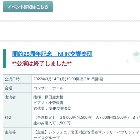
開館25周年記念 NHK交響楽団
**公演は終了しました**
公演日時
2022年3月14日(月)19:00開演(18:15開場)
会場
コンサートホール
出演者
指揮：原田慶太楼
ピアノ：小曽根真
管弦楽：NHK交響楽団
料金
【全席指定】 S 9,000円(4,500円) A 7,000円(3,500円) B
生のみ購入可 1,500円)
主催等
【主催】シンフォニア岩国 指定管理者サントリーパブリシティ
ービスグループ