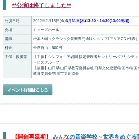
**公演は終了しました**
公演日時
2022年
2月18日(金)
3月31日(木)13:30～14:30(13:00開場)
会場
ミューズホール
講師
松本大輔（クラシック音楽専門通販ショップ｢アリアCD｣代表
料金
全席自由 500円
主催・後援等
【主催】シンフォニア岩国 指定管理者サントリーパブリシティ
ービスグループ
【後援】山口県/山口県教育委員会/山口県文化連盟/岩国市/岩国
教育委員会/岩国市文化協会
【開催再延期】
みんなの音楽学校～世界をめぐる