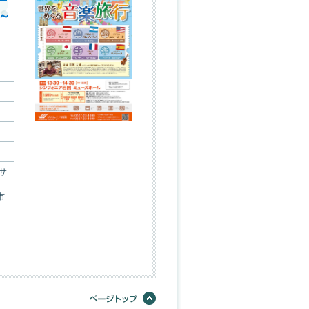
～
）
サ
市