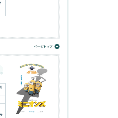
市
回
サ