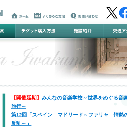
【開催延期】
みんなの音楽学校～世界をめぐる音
旅行～
第12回「スペイン マドリード～ファリャ 情熱
反乱～」