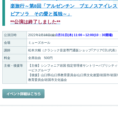
楽旅行～第8回「アルゼンチン ブエノスアイレス
ピアソラ その愛と孤独～」
**公演は終了しました**
公演日時
2022年
2月18日(金)
3月31日(木) 11:00～12:00(10：30開場)
会場
ミューズホール
講師
松本大輔（クラシック音楽専門通販ショップ｢アリアCD｣代表
料金
全席自由 500円
主催・後援等
【主催】シンフォニア岩国 指定管理者サントリーパブリシティ
ービスグループ
【後援】山口県/山口県教育委員会/山口県文化連盟/岩国市/岩国
教育委員会/岩国市文化協会