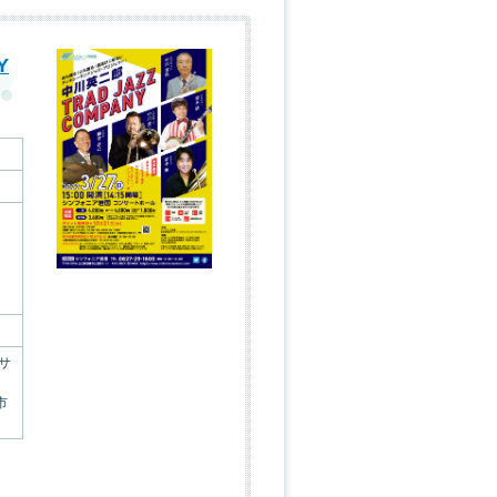
Y
サ
市