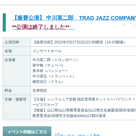
【振替公演】 中川英二郎 TRAD JAZZ COMPAN
**公演は終了しました**
公演日時
【振替日程】2022年3月27日(日)15:00開演（14:15開場）
会場
コンサートホール
出演者
中川英二郎（トロンボーン）
家中勉（チューバ）
青木研（バンジョー）
中川喜弘（トランペット）
楠堂浩己（ドラム）
料金
全席指定
主催・後援等
【主催】シンフォニア岩国 指定管理者サントリーパブリシティ
ービスグループ
【後援】山口県/山口県教育委員会/山口県文化連盟/岩国市/岩国
教育委員会/岩国市文化協会/yab山口朝日放送