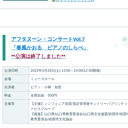
アフタヌーン・コンサートVol.7
「春風かおる ピアノのしらべ」
**公演は終了しました**
公演日時
2022年3月26日(土) 13:00～14:00(12:30開場)
会場
ミューズホール
出演者
ピアノ：小林 知世
料金
全席自由 500円
主催等
【主催】シンフォニア岩国 指定管理者サントリーパブリシティ
ービスグループ
【後援】山口県/山口県教育委員会/山口県文化連盟/岩国市/岩国
教育委員会/岩国市文化協会