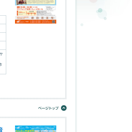
）
サ
市
音