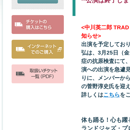
**公演は終了しま
<中川英二郎 TRAD
知らせ>
出演を予定してお
弘は、3月25日（
症の抗原検査にて
演への出演を急遽
りに、メンバーか
の菅野淳史氏を迎
詳しくは
こちら
を
体も踊る！心も躍
ランドジャズ・プ