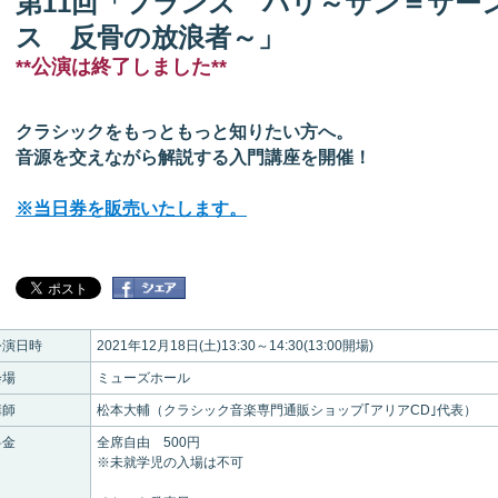
第11回「フランス パリ～サン＝サー
ス 反骨の放浪者～」
**公演は終了しました**
クラシックをもっともっと知りたい方へ。
音源を交えながら解説する入門講座を開催！
※当日券を販売いたします。
公演日時
2021年12月18日(土)13:30～14:30(13:00開場)
会場
ミューズホール
講師
松本大輔（クラシック音楽専門通販ショップ｢アリアCD｣代表）
料金
全席自由 500円
※未就学児の入場は不可