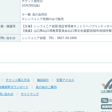
チケット発売日
10月29日(金)
※一般･友の会同日
※シンフォニア岩国のみで販売
主催・後援等
【主催】シンフォニア岩国 指定管理者サントリーパブリシティサ
【後援】山口県/山口県教育委員会/山口県文化連盟/岩国市/岩国市
お問い合わせ
シンフォニア岩国 TEL：0827-29-1600
チケット購入方法
施設紹介
交通アクセス
各種資料ダウンロード
友の会のご案内
問い合わせ
サイトマップ