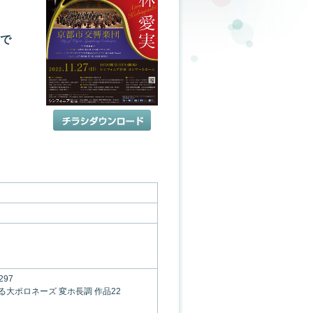
」で
97
大ポロネーズ 変ホ長調 作品22