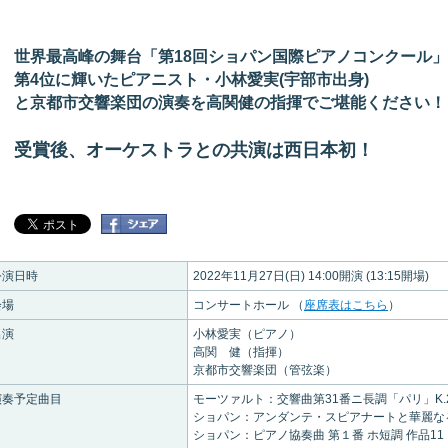
世界最高峰の舞台「第18回ショパン国際ピアノコンクール
第4位に輝いたピアニスト・小林愛実(宇部市出身)
と京都市交響楽団の演奏を高関健の指揮でご堪能ください！
受賞後、オーケストラとの共演は西日本初！
公演日時
2022年11月27日(日) 14:00開演 (13:15開場)
会場
コンサートホール （
座席表はこちら
）
出演
小林愛実（ピアノ）
高関 健（指揮）
京都市交響楽団（管弦楽）
演奏予定曲目
モーツァルト：交響曲第31番ニ長調「パリ」K.2
ショパン：アンダンテ・スピアナートと華麗なる
ショパン：ピアノ協奏曲 第１番 ホ短調 作品11