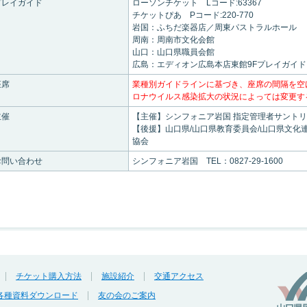
プレイガイド
ローソンチケット Lコード:63367
チケットぴあ Pコード:220-770
岩国：ふちだ楽器店／周東パストラルホール
周南：周南市文化会館
山口：山口県職員会館
広島：エディオン広島本店東館9Fプレイガイド
座席
業種別ガイドラインに基づき、座席の間隔を空
ロナウイルス感染拡大の状況によっては変更す
主催
【主催】シンフォニア岩国 指定管理者サント
【後援】山口県/山口県教育委員会/山口県文化連
協会
お問い合わせ
シンフォニア岩国 TEL：0827-29-1600
チケット購入方法
施設紹介
交通アクセス
各種資料ダウンロード
友の会のご案内