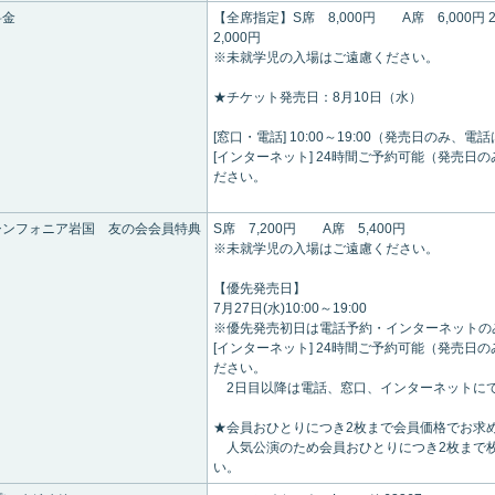
料金
【全席指定】S席 8,000円 A席 6,000円
2,000円
※未就学児の入場はご遠慮ください。
★チケット発売日：8月10日（水）
[窓口・電話] 10:00～19:00（発売日のみ、電話は
[インターネット] 24時間ご予約可能（発売日のみ
ださい。
シンフォニア岩国 友の会会員特典
S席 7,200円 A席 5,400円
※未就学児の入場はご遠慮ください。
【優先発売日】
7月27日(水)10:00～19:00
※優先発売初日は電話予約・インターネットのみ受付〈
[インターネット] 24時間ご予約可能（発売日のみ
ださい。
2日目以降は電話、窓口、インターネットに
★会員おひとりにつき2枚まで会員価格でお求
人気公演のため会員おひとりにつき2枚まで
い。