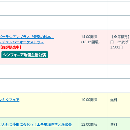
ズーラシアンブラス『音楽の絵本』
14:00開演
【全席指定】3
～チェンバーオーケストラ～
(13:15開場)
円 25歳以
【好評販売中】
1,500円
マキタフェア
10:00開演
無料
けんせつ小町に会おう！工事現場見学と座談会
12:00開演
無料