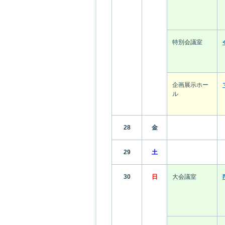
特別会議室
企画展示ホー
ル
28
金
29
土
30
日
大会議室