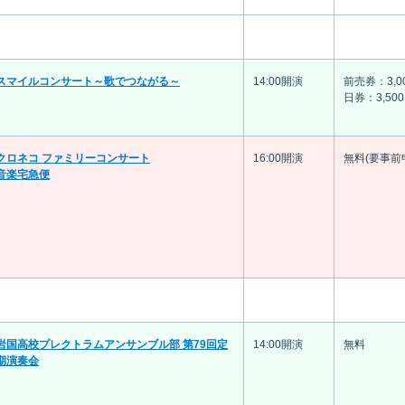
スマイルコンサート～歌でつながる～
14:00開演
前売券：3,0
日券：3,50
クロネコ ファミリーコンサート
16:00開演
無料(要事前
音楽宅急便
岩国高校プレクトラムアンサンブル部 第79回定
14:00開演
無料
期演奏会