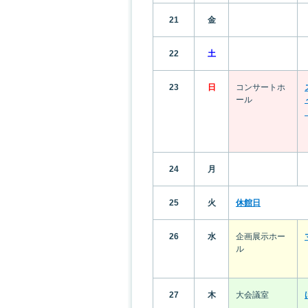
21
金
22
土
23
日
コンサートホ
ール
24
月
25
火
休館日
26
水
企画展示ホー
ル
27
木
大会議室