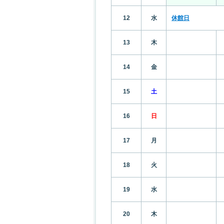
12
水
休館日
13
木
14
金
15
土
16
日
17
月
18
火
19
水
20
木