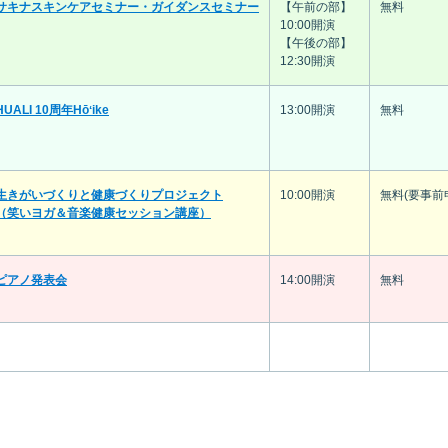
サキナスキンケアセミナー・ガイダンスセミナー
【午前の部】
無料
10:00開演
【午後の部】
12:30開演
HUALI 10周年Hōʻike
13:00開演
無料
生きがいづくりと健康づくりプロジェクト
10:00開演
無料(要事前
（笑いヨガ＆音楽健康セッション講座）
ピアノ発表会
14:00開演
無料