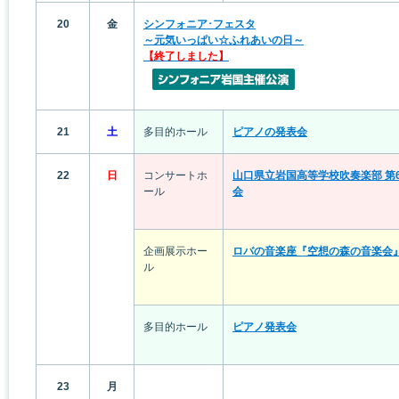
20
金
シンフォニア･フェスタ
～元気いっぱい☆ふれあいの日～
【終了しました】
21
土
多目的ホール
ピアノの発表会
22
日
コンサートホ
山口県立岩国高等学校吹奏楽部 第
ール
会
企画展示ホー
ロバの音楽座『空想の森の音楽会
ル
多目的ホール
ピアノ発表会
23
月