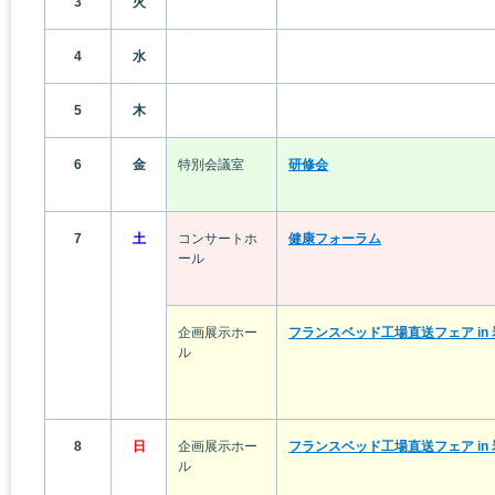
3
火
4
水
5
木
6
金
特別会議室
研修会
7
土
コンサートホ
健康フォーラム
ール
企画展示ホー
フランスベッド工場直送フェア in
ル
8
日
企画展示ホー
フランスベッド工場直送フェア in
ル