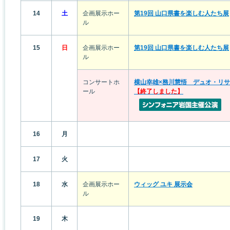
14
土
企画展示ホー
第19回 山口県書を楽しむ人たち展
ル
15
日
企画展示ホー
第19回 山口県書を楽しむ人たち展
ル
コンサートホ
横山幸雄×務川慧悟 デュオ・リ
ール
【終了しました】
16
月
17
火
18
水
企画展示ホー
ウィッグ ユキ 展示会
ル
19
木