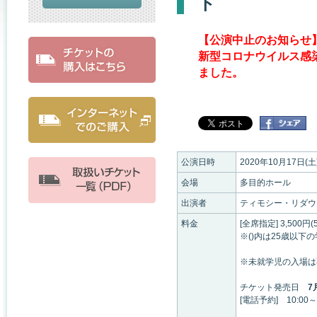
ト
【公演中止のお知らせ
新型コロナウイルス感
ました。
公演日時
2020年10月17日(土
会場
多目的ホール
出演者
ティモシー・リダウ
料金
[全席指定] 3,500円(
※()内は25歳以下
※未就学児の入場は
チケット発売日
7
[電話予約] 10:00～1