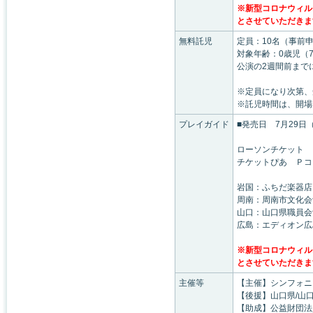
※新型コロナウィルス
とさせていただきま
無料託児
定員：10名（事前
対象年齢：0歳児（
公演の2週間前まで
※定員になり次第、
※託児時間は、開場
プレイガイド
■発売日 7月29日（
ローソンチケット Ｌ
チケットぴあ Ｐコー
岩国：ふちだ楽器店
周南：周南市文化会
山口：山口県職員会
広島：エディオン広
※新型コロナウィルス
とさせていただきま
主催等
【主催】シンフォニ
【後援】山口県/山
【助成】公益財団法