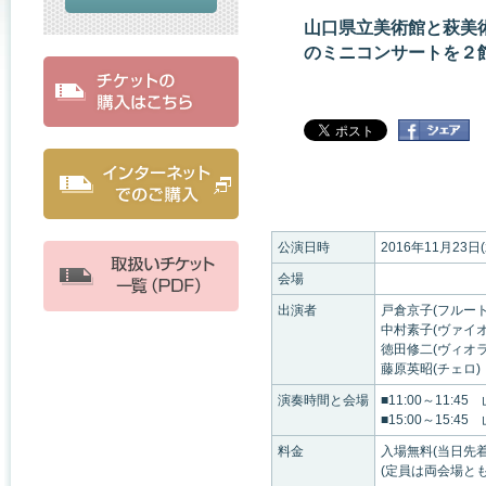
山口県立美術館と萩美
のミニコンサートを２
公演日時
2016年11月23日
会場
出演者
戸倉京子(フルート
中村素子(ヴァイオ
徳田修二(ヴィオラ
藤原英昭(チェロ)
演奏時間と会場
■11:00～11
■15:00～15
料金
入場無料(当日先
(定員は両会場とも