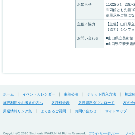
お知らせ
11/22(火)、
※両館とも先着10
※展示をご覧にな
主催／協力
【主催】山口県立
【協力】シンフォ
お問い合わせ
■山口県立美術館 TE
■山口県立萩美術館･
ホーム
イベントカレンダー
主催公演
チケット購入方法
施設
施設利用をお考えの方へ
各種料金表
各種資料ダウンロード
友の会
周辺情報リンク集
よくあるご質問
お問い合わせ
サイトマップ
Copyright(C)
2026 Sinphonia IWAKUNI All Rights Reserved.
プライバシーポリシー
ソーシ